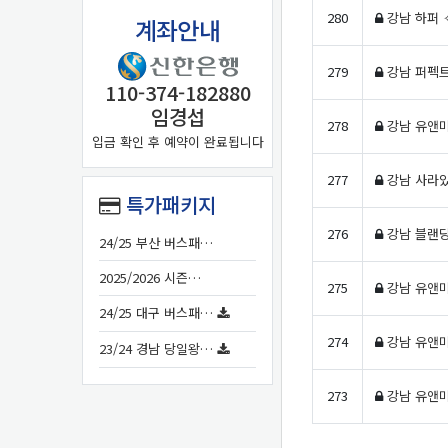
280
강남 하퍼 
계좌안내
279
강남 퍼펙트
110-374-182880
임경섭
278
강남 유앤미
입금 확인 후 예약이 완료됩니다
277
강남 사라있
특가패키지
276
강남 블랜딩
24/25 부산 버스패…
2025/2026 시즌…
275
강남 유앤미
24/25 대구 버스패…
274
강남 유앤미
23/24 경남 당일왕…
273
강남 유앤미