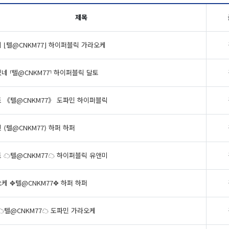
제목
 ⌊텔@CNKM77⌋ 하이퍼블릭 가라오케
네 ⸢텔@CNKM77⸣ 하이퍼블릭 달토
 《텔@CNKM77》 도파민 하이퍼블릭
 ⟨텔@CNKM77⟩ 하퍼 하퍼
 ☁텔@CNKM77☁ 하이퍼블릭 유앤미
케 ✥텔@CNKM77✥ 하퍼 하퍼
☁텔@CNKM77☁ 도파민 가라오케