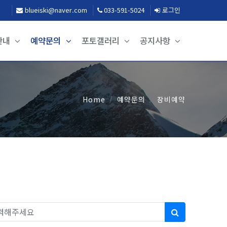
blueiski@naver.com
033-591-5024
로그인
안내
예약문의
포토갤러리
공지사항
Home
예약문의
장비예약
색
필수
검색대상
검색어
검색