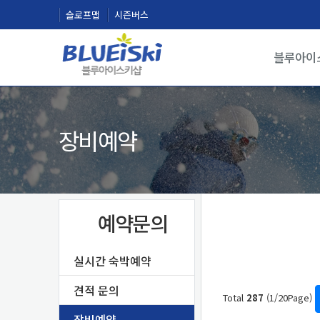
슬로프맵
시즌버스
블루아이
장비예약
예약문의
실시간 숙박예약
견적 문의
Total
287
(1/20Page)
장비예약