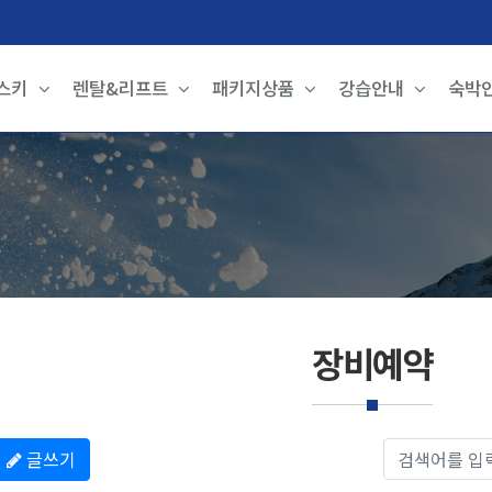
스키
렌탈&리프트
패키지상품
강습안내
숙박
장비예약
게시물 검
글쓰기