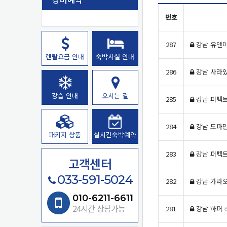
번호
장비예약 목록
287
강남 유앤미
렌탈요금 안내
숙박시설 안내
286
강남 사라있
강습 안내
오시는 길
285
강남 퍼펙트
284
강남 도파민
패키지 상품
실시간숙박예약
283
강남 퍼펙트
고객센터
033-591-5024
282
강남 가라오
010-6211-6611
24시간 상담가능
281
강남 하퍼 