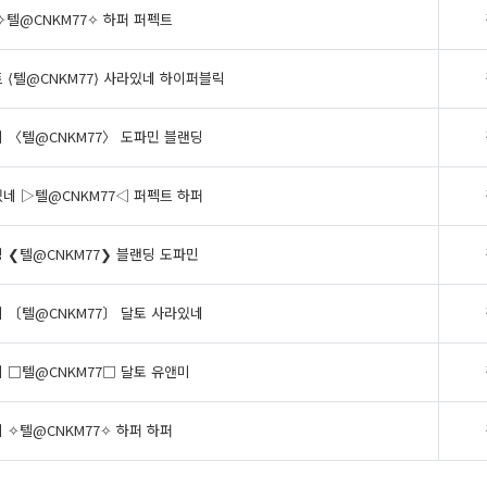
✧텔@CNKM77✧ 하퍼 퍼펙트
 ⟨텔@CNKM77⟩ 사라있네 하이퍼블릭
 〈텔@CNKM77〉 도파민 블랜딩
네 ▷텔@CNKM77◁ 퍼펙트 하퍼
 ❮텔@CNKM77❯ 블랜딩 도파민
 〔텔@CNKM77〕 달토 사라있네
 □텔@CNKM77□ 달토 유앤미
 ✧텔@CNKM77✧ 하퍼 하퍼